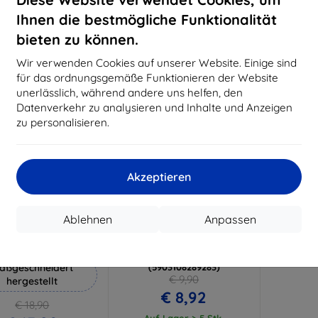
€ 17,90
€ 14,32
€
Ihnen die bestmögliche Funktionalität
Auf Lager 3 Stk.
Auf Lager > 5 Stk.
Auf L
bieten zu können.
-10%
Wir verwenden Cookies auf unserer Website. Einige sind
für das ordnungsgemäße Funktionieren der Website
unerlässlich, während andere uns helfen, den
Datenverkehr zu analysieren und Inhalte und Anzeigen
zu personalisieren.
Akzeptieren
Rabatt
Rabatt
%
-10%
mit
EXTRA10
mit
EXTRA10
Ablehnen
Anpassen
Gutschein
Gutschein
Hammer Schutzfolie
3MK Garmin Venu - 3mk
Schutzfolie ARC für Uhr
aßgeschneidert
(5903108289283)
€ 9,90
hergestellt
€ 8,92
€ 18,90
Auf Lager > 5 Stk.