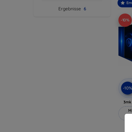
Em
Ergebnisse
6
-10%
-10
3mk 
M