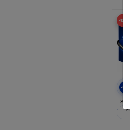
-10%
-10
3mk 
M