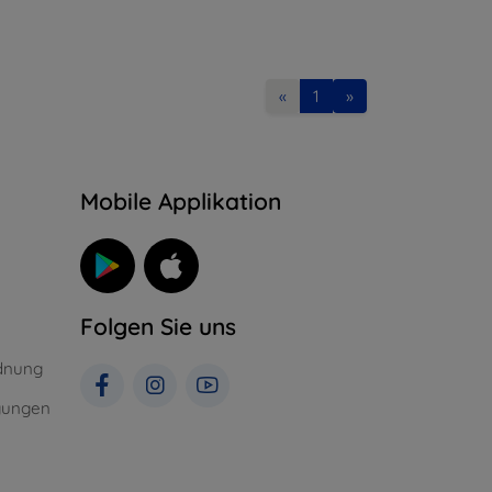
«
1
»
n
Mobile Applikation
Folgen Sie uns
dnung
gungen