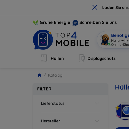
×
Laden Sie un
Grüne Energie
Schreiben Sie uns
Benötig
Hallo, wil
Online-Sho
Hüllen
Displayschutz
Katalog
Hül
FILTER
Lieferstatus
Hersteller