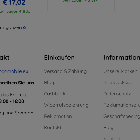
€ 17,02
Auf Lager 4 Stk.
m ganzen
6
.
akt
Einkaufen
Informatio
op4mobile.eu
Versand & Zahlung
Unsere Marken
Blog
Ihre Cookies
hreiben Sie uns
Cashback
Datenschutz
 bis Freitag:
8:00 - 16:00
Widerrufsbelehrung
Reklamationsor
g und Sonntag:
Reklamation
Geschäftsbedin
Kontakt
Blog
Kontakt