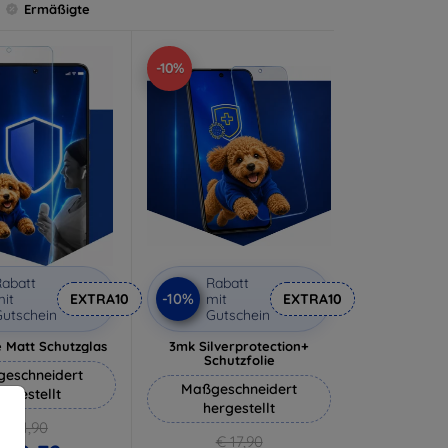
Ermäßigte
-10%
abatt
Rabatt
-10%
it
EXTRA10
mit
EXTRA10
utschein
Gutschein
 Matt Schutzglas
3mk Silverprotection+
Schutzfolie
eschneidert
Maßgeschneidert
ergestellt
hergestellt
€ 11,90
€ 17,90