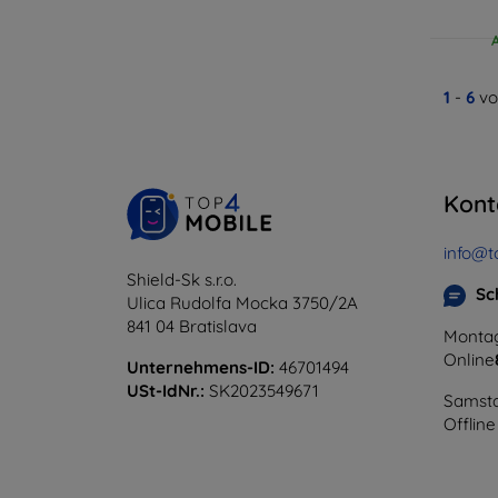
1
-
6
vo
Kont
info@t
Shield-Sk s.r.o.
Sc
Ulica Rudolfa Mocka 3750/2A
841 04 Bratislava
Montag
Online
Unternehmens-ID:
46701494
USt-IdNr.:
SK2023549671
Samsta
Offline