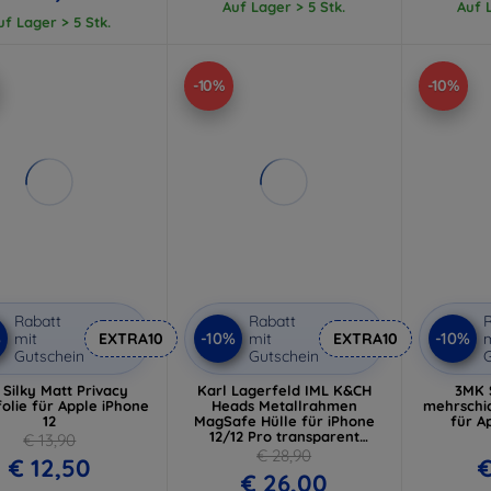
Auf Lager > 5 Stk.
Auf L
uf Lager > 5 Stk.
-10%
-10%
Rabatt
Rabatt
R
%
-10%
-10%
mit
EXTRA10
mit
EXTRA10
m
Gutschein
Gutschein
G
Silky Matt Privacy
Karl Lagerfeld IML K&CH
3MK 
olie für Apple iPhone
Heads Metallrahmen
mehrschic
12
MagSafe Hülle für iPhone
für A
12/12 Pro transparent
€ 13,90
(KLHMP12MHLSKCH)
€ 28,90
€ 12,50
€
€ 26,00