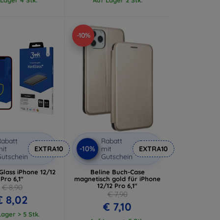
-10%
abatt
Rabatt
-10%
it
EXTRA10
mit
EXTRA10
utschein
Gutschein
lass iPhone 12/12
Beline Buch-Case
Pro 6,1"
magnetisch gold für iPhone
12/12 Pro 6,1"
€ 8,90
€ 7,90
€ 8,02
€ 7,10
ager > 5 Stk.