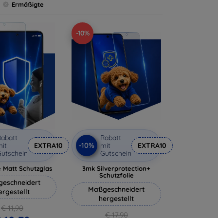
Ermäßigte
-10%
abatt
Rabatt
-10%
it
EXTRA10
mit
EXTRA10
utschein
Gutschein
 Matt Schutzglas
3mk Silverprotection+
Schutzfolie
eschneidert
Maßgeschneidert
ergestellt
hergestellt
€ 11,90
€ 17,90