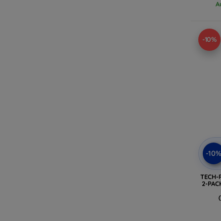
A
-10%
-10
TECH-
2-PAC