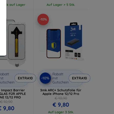
 Stück auf Lager
Auf Lager > 5 Stk.
-10%
abatt
Rabatt
-10%
it
EXTRA10
mit
EXTRA10
utschein
Gutschein
l Impact Barrier
3mk ARC+ Schutzfolie für
GLAS FÜR APPLE
Apple iPhone 12/12 Pro
NE 12/12 PRO
€ 10,90
€ 10,90
€ 9,80
€ 9,80
Auf Lager 3 Stk.