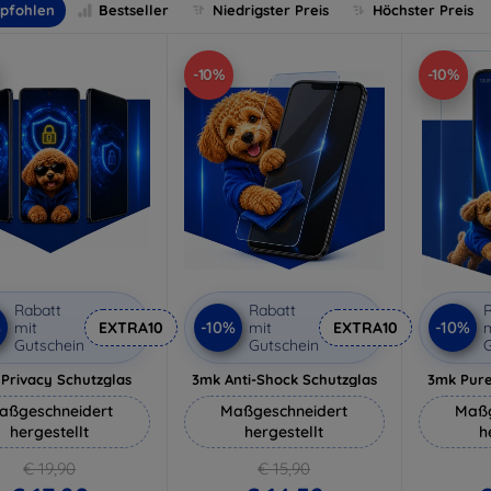
pfohlen
Bestseller
Niedrigster Preis
Höchster Preis
-10%
-10%
Rabatt
Rabatt
R
%
-10%
-10%
mit
EXTRA10
mit
EXTRA10
m
Gutschein
Gutschein
G
Privacy Schutzglas
3mk Anti-Shock Schutzglas
3mk Pure
aßgeschneidert
Maßgeschneidert
Maßg
hergestellt
hergestellt
h
€ 19,90
€ 15,90