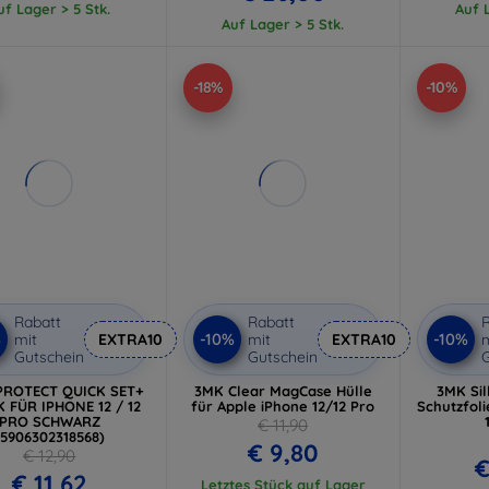
uf Lager > 5 Stk.
Auf L
Auf Lager > 5 Stk.
-18%
-10%
Rabatt
Rabatt
R
%
-10%
-10%
mit
EXTRA10
mit
EXTRA10
m
Gutschein
Gutschein
G
PROTECT QUICK SET+
3MK Clear MagCase Hülle
3MK Sil
K FÜR IPHONE 12 / 12
für Apple iPhone 12/12 Pro
Schutzfoli
PRO SCHWARZ
€ 11,90
(5906302318568)
€ 9,80
€ 12,90
€
€ 11,62
Letztes Stück auf Lager