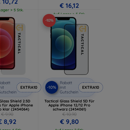
 10,72
€ 16,12
ager > 5 Stk.
Auf Lager > 5 Stk.
-10%
abatt
Rabatt
-10%
it
EXTRA10
mit
EXTRA10
utschein
Gutschein
 Glass Shield 2.5D
Tactical Glass Shield 5D für
s für Apple iPhone
Apple iPhone 12/12 Pro
o klar (2454064)
schwarz (2454061)
€ 9,90
€ 10,90
€ 8,92
€ 9,80
Lager 4 Stk.
Auf Lager 2 Stk.