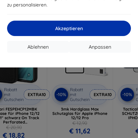
zu personalisieren.
Auf Lager 2 Stk.
Auf Lager > 5 Stk.
Letztes
-10%
-10%
Akzeptieren
Ablehnen
Anpassen
Rabatt
Rabatt
R
%
-10%
-10%
mit
EXTRA10
mit
EXTRA10
m
Gutschein
Gutschein
G
ari FESPEHCP12MBK
3mk Hardglass Max
Tactica
ase für iPhone 12/12
Schutzglas für Apple iPhone
SCHUTZ
,1" schwarz On Track
12/12 Pro
IPHO
Perforated
€ 12,90
FESPEHCP12MBK)
€ 20,90
€ 11,62
€ 18,82