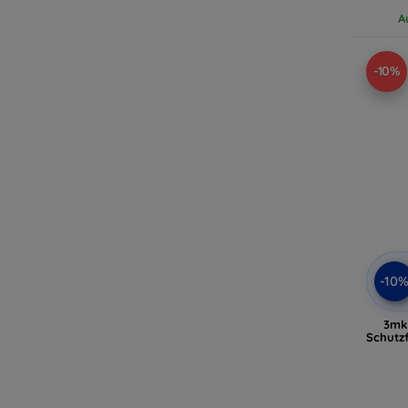
A
-10%
-10
3mk 
Schutzf