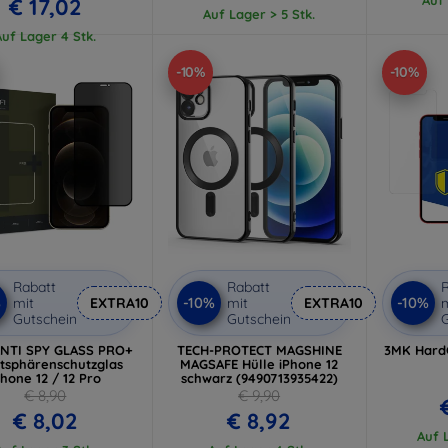
€ 17,02
Auf Lager > 5 Stk.
Auf Lager 4 Stk.
-10%
-10%
Rabatt
Rabatt
R
%
-10%
-10%
mit
EXTRA10
mit
EXTRA10
m
Gutschein
Gutschein
G
ANTI SPY GLASS PRO+
TECH-PROTECT MAGSHINE
3MK HardG
atsphärenschutzglas
MAGSAFE Hülle iPhone 12
Phone 12 / 12 Pro
schwarz (9490713935422)
€ 8,90
€ 9,90
€ 8,02
€ 8,92
Auf L