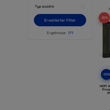
Typ puzdra
-10%
Erweiterter Filter
Ergebnisse
171
-10
HOFI 
Priv
i