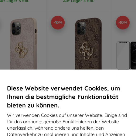
Auf Lager 3 Stk.
Auf Lager 4 Stk.
-10%
-10%
Diese Website verwendet Cookies, um
Rabatt
Rabatt
R
%
-10%
-10%
mit
EXTRA10
mit
EXTRA10
m
Ihnen die bestmögliche Funktionalität
Gutschein
Gutschein
G
bieten zu können.
s GUHCP12M4GMGPI
Guess GUHCP12M4GMGBR
Pan
e 12/12 Pro 6,1" pink
iPhone 12/12 Pro 6,1" braune
Microfrac
Wir verwenden Cookies auf unserer Website. Einige sind
 Hülle mit großem 4G
Hartschale 4G mit großem
Pro 6
Metal Logo
Metalllogo
Swarovs
für das ordnungsgemäße Funktionieren der Website
(GUHCP12M4GMGBR)
Antibakter
€ 23,90
€ 23,90
unerlässlich, während andere uns helfen, den
€ 21,52
€ 21,52
€
Datenverkehr zu analysieren und Inhalte und Anzeigen