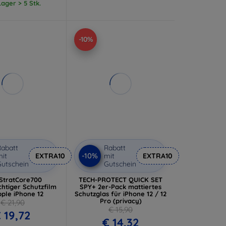
ager > 5 Stk.
-10%
abatt
Rabatt
-10%
it
EXTRA10
mit
EXTRA10
utschein
Gutschein
StratCore700
TECH-PROTECT QUICK SET
htiger Schutzfilm
SPY+ 2er-Pack mattiertes
pple iPhone 12
Schutzglas für iPhone 12 / 12
Pro (privacy)
€ 21,90
€ 15,90
 19,72
€ 14,32