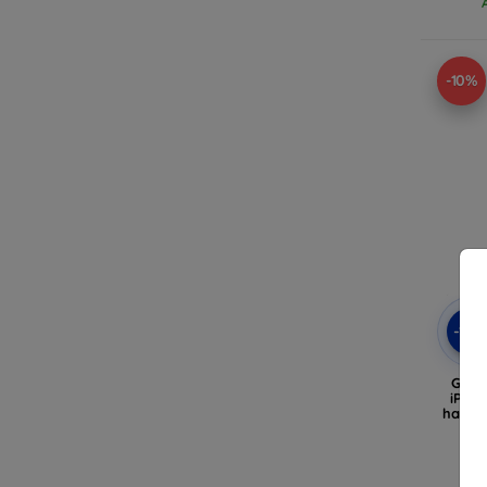
-10%
-10
Gues
iPhon
harte