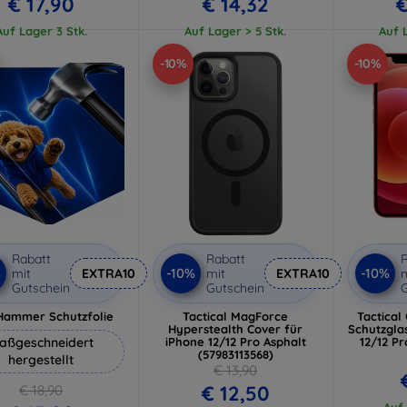
€ 17,90
€ 14,32
€
Auf Lager 3 Stk.
Auf Lager > 5 Stk.
Auf L
-10%
-10%
Rabatt
Rabatt
R
%
-10%
-10%
mit
EXTRA10
mit
EXTRA10
m
Gutschein
Gutschein
G
Hammer Schutzfolie
Tactical MagForce
Tactical
Hyperstealth Cover für
Schutzgla
aßgeschneidert
iPhone 12/12 Pro Asphalt
12/12 Pr
(57983113568)
hergestellt
€ 13,90
€ 12,50
€ 18,90
Auf 