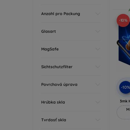
Anzahl pro Packung
-10%
Glasart
MagSafe
Sichtschutzfilter
Povrchová úprava
-10
3mk 
Hrúbka skla
M
Tvrdosť skla