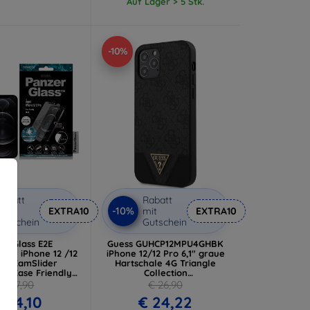
Auf Lager > 5 Stk.
-10%
abatt
Rabatt
-10%
it
EXTRA10
mit
EXTRA10
utschein
Gutschein
zerGlass E2E
Guess GUHCP12MPU4GHBK
ture iPhone 12 /12
iPhone 12/12 Pro 6,1" graue
,1" CamSlider
Hartschale 4G Triangle
ky Case Friendly
Collection
iell schwarz (2717)
(GUHCP12MPU4GHBK)
€ 37,90
€ 26,90
 34,10
€ 24,22