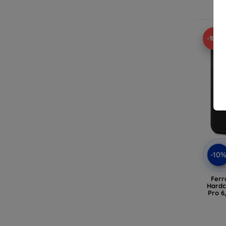
-10%
-10
Ferr
Hardc
Pro 6
(