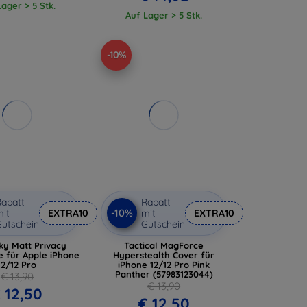
ager > 5 Stk.
Auf Lager > 5 Stk.
-10%
abatt
Rabatt
-10%
it
EXTRA10
mit
EXTRA10
utschein
Gutschein
ky Matt Privacy
Tactical MagForce
e für Apple iPhone
Hyperstealth Cover für
12/12 Pro
iPhone 12/12 Pro Pink
Panther (57983123044)
€ 13,90
€ 13,90
 12,50
€ 12,50