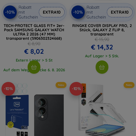
Rabatt
Rabatt
-10%
-10%
mit
EXTRA10
mit
EXTRA10
Gutschein
Gutschein
TECH-PROTECT GLASS FIT+ 2er-
RINGKE COVER DISPLAY PRO, 2
Pack SAMSUNG GALAXY WATCH
Stück, GALAXY Z FLIP 8,
ULTRA 2 2026 (47 MM)
transparent
transparent (5906302324668)
€ 15,90
€ 8,90
€ 14,32
€ 8,02
Auf Lager > 5 Stk.
Extern Lager > 5 St
Auf dem Weg 1 Stücke 6. 8. 2026
Neu
Neu
-10%
-10%