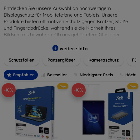
Entdecken Sie unsere Auswahl an hochwertigem
Displayschutz für Mobiltelefone und Tablets. Unsere
Produkte bieten ultimativen Schutz gegen Kratzer, Stöße
und Fingerabdrücke, während sie die Klarheit Ihres
Bildschirms bewahren. Ob aus gehärtetem Glas oder
flexibler Folie, unsere Schutzlösungen sind einfach zu
installieren und passgenau für jedes Gerät, um eine
weitere Info
nahtlose Nutzung zu gewährleisten. Schützen Sie Ihr
Schutzfolien
Panzergläser
Kameraschutz
Für
wertvolles Gerät mit unseren langlebigen und zuverlässigen
Displayschutzlösungen und genießen Sie ein sorgenfreies
digitales Erlebnis.
Empfohlen
Bestseller
Niedrigster Preis
Höchste
Neu
Neu
-10%
-10%