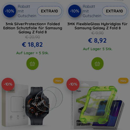
Rabatt
Rabatt
-10%
-10%
mit
EXTRA10
mit
EXTRA10
Gutschein
Gutschein
3mk SilverProtection+ Folded
3MK FlexibleGlass Hybridglas für
Edition Schutzfolie für Samsung
Samsung Galaxy Z Fold 8
Galaxy Z Fold 8
€ 9,90
€ 20,90
€ 8,92
€ 18,82
Auf Lager 5 Stk.
Auf Lager > 5 Stk.
Neu
Neu
-10%
-10%