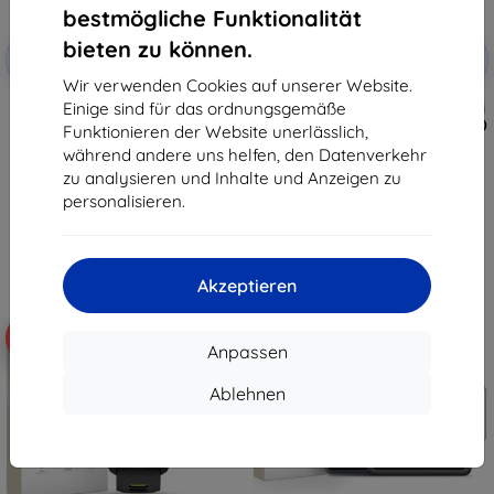
bestmögliche Funktionalität
Rabatt
Rabatt
bieten zu können.
-10%
-10%
mit
EXTRA10
mit
EXTRA10
Gutschein
Gutschein
Wir verwenden Cookies auf unserer Website.
Einige sind für das ordnungsgemäße
Tactical Glass Shield 5D für
Taktisches Schutzglas für Xiaomi
Samsung Galaxy Z Flip 8,
Pad 7/8/8 Pro, klar (57983130431)
Funktionieren der Website unerlässlich,
schwarz, außen, 57983130475
€ 12,90
während andere uns helfen, den Datenverkehr
€ 9,90
€ 11,62
zu analysieren und Inhalte und Anzeigen zu
€ 8,92
personalisieren.
Auf Lager > 5 Stk.
Auf Lager > 5 Stk.
Akzeptieren
-10%
-10%
Anpassen
Ablehnen