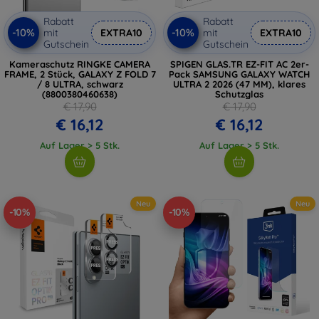
Rabatt
Rabatt
-10%
-10%
mit
EXTRA10
mit
EXTRA10
Gutschein
Gutschein
Kameraschutz RINGKE CAMERA
SPIGEN GLAS.TR EZ-FIT AC 2er-
FRAME, 2 Stück, GALAXY Z FOLD 7
Pack SAMSUNG GALAXY WATCH
/ 8 ULTRA, schwarz
ULTRA 2 2026 (47 MM), klares
(8800380460638)
Schutzglas
€ 17,90
€ 17,90
€ 16,12
€ 16,12
Auf Lager > 5 Stk.
Auf Lager > 5 Stk.
Neu
Neu
-10%
-10%