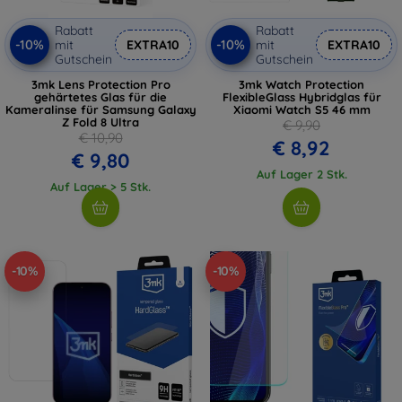
Rabatt
Rabatt
-10%
-10%
mit
EXTRA10
mit
EXTRA10
Gutschein
Gutschein
3mk Lens Protection Pro
3mk Watch Protection
gehärtetes Glas für die
FlexibleGlass Hybridglas für
Kameralinse für Samsung Galaxy
Xiaomi Watch S5 46 mm
Z Fold 8 Ultra
€ 9,90
€ 10,90
€ 8,92
€ 9,80
Auf Lager 2 Stk.
Auf Lager > 5 Stk.
-10%
-10%