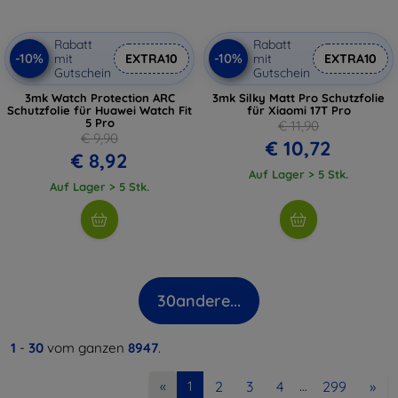
Rabatt
Rabatt
-10%
-10%
mit
EXTRA10
mit
EXTRA10
Gutschein
Gutschein
3mk Watch Protection ARC
3mk Silky Matt Pro Schutzfolie
Schutzfolie für Huawei Watch Fit
für Xiaomi 17T Pro
5 Pro
€ 11,90
€ 9,90
€ 10,72
€ 8,92
Auf Lager > 5 Stk.
Auf Lager > 5 Stk.
30
andere...
1
-
30
vom ganzen
8947
.
2
3
4
299
»
«
1
…