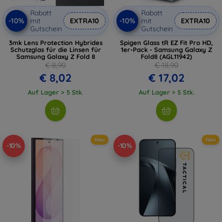
Rabatt
Rabatt
-10%
-10%
mit
EXTRA10
mit
EXTRA10
Gutschein
Gutschein
3mk Lens Protection Hybrides
Spigen Glass tR EZ Fit Pro HD,
Schutzglas für die Linsen für
1er-Pack - Samsung Galaxy Z
Samsung Galaxy Z Fold 8
Fold8 (AGL11942)
€ 8,90
€ 18,90
€ 8,02
€ 17,02
Auf Lager > 5 Stk.
Auf Lager > 5 Stk.
Neu
Neu
-10%
-10%