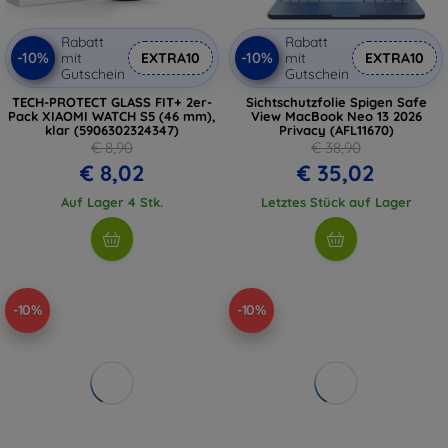
Rabatt
Rabatt
-10%
-10%
mit
EXTRA10
mit
EXTRA10
Gutschein
Gutschein
TECH-PROTECT GLASS FIT+ 2er-
Sichtschutzfolie Spigen Safe
Pack XIAOMI WATCH S5 (46 mm),
View MacBook Neo 13 2026
klar (5906302324347)
Privacy (AFL11670)
€ 8,90
€ 38,90
€ 8,02
€ 35,02
Auf Lager 4 Stk.
Letztes Stück auf Lager
-10%
-10%