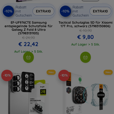
Rabatt
Rabatt
-10%
-10%
mit
EXTRA10
mit
EXTRA10
Gutschein
Gutschein
EF-UF976CTE Samsung
Tactical Schutzglas 5D für Xiaomi
entspiegelnde Schutzfolie für
17T Pro, schwarz (57983130806)
Galaxy Z Fold 8 Ultra
€ 10,90
(57983131105)
€ 9,80
€ 24,90
€ 22,42
Auf Lager > 5 Stk.
Auf Lager > 5 Stk.
Neu
Neu
-10%
-10%