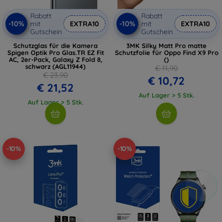
Rabatt
Rabatt
-10%
-10%
mit
EXTRA10
mit
EXTRA10
Gutschein
Gutschein
Schutzglas für die Kamera
3MK Silky Matt Pro matte
Spigen Optik Pro Glas.TR EZ Fit
Schutzfolie für Oppo Find X9 Pro
AC, 2er-Pack, Galaxy Z Fold 8,
()
schwarz (AGL11944)
€ 11,90
€ 23,90
€ 10,72
€ 21,52
Auf Lager > 5 Stk.
Auf Lager > 5 Stk.
-10%
-10%