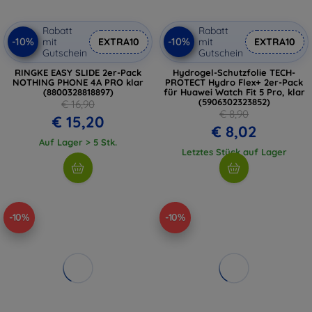
Rabatt
Rabatt
-10%
-10%
mit
EXTRA10
mit
EXTRA10
Gutschein
Gutschein
RINGKE EASY SLIDE 2er-Pack
Hydrogel-Schutzfolie TECH-
NOTHING PHONE 4A PRO klar
PROTECT Hydro Flex+ 2er-Pack
(8800328818897)
für Huawei Watch Fit 5 Pro, klar
(5906302323852)
€ 16,90
€ 8,90
€ 15,20
€ 8,02
Auf Lager > 5 Stk.
Letztes Stück auf Lager
-10%
-10%