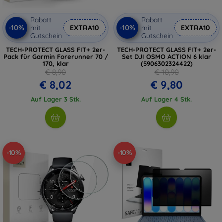
Rabatt
Rabatt
-10%
-10%
mit
EXTRA10
mit
EXTRA10
Gutschein
Gutschein
TECH-PROTECT GLASS FIT+ 2er-
TECH-PROTECT GLASS FIT+ 2er-
Pack für Garmin Forerunner 70 /
Set DJI OSMO ACTION 6 klar
170, klar
(5906302324422)
€ 8,90
€ 10,90
€ 8,02
€ 9,80
Auf Lager 3 Stk.
Auf Lager 4 Stk.
-10%
-10%