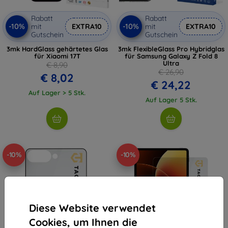
Rabatt
Rabatt
-10%
-10%
mit
EXTRA10
mit
EXTRA10
Gutschein
Gutschein
3mk HardGlass gehärtetes Glas
3mk FlexibleGlass Pro Hybridglas
für Xiaomi 17T
für Samsung Galaxy Z Fold 8
Ultra
€ 8,90
€ 26,90
€ 8,02
€ 24,22
Auf Lager > 5 Stk.
Auf Lager 5 Stk.
-10%
-10%
Diese Website verwendet
Cookies, um Ihnen die