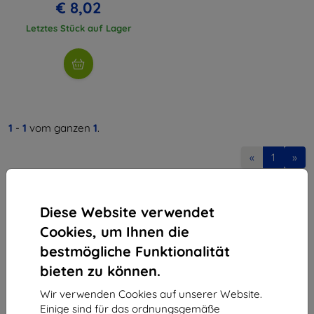
€ 8,02
Letztes Stück auf Lager
1
-
1
vom ganzen
1
.
«
1
»
Diese Website verwendet
Cookies, um Ihnen die
bestmögliche Funktionalität
bieten zu können.
Shield-Sk s.r.o.
Ulica Rudolfa Mocka 3750/2A
Wir verwenden Cookies auf unserer Website.
841 04 Bratislava
Einige sind für das ordnungsgemäße