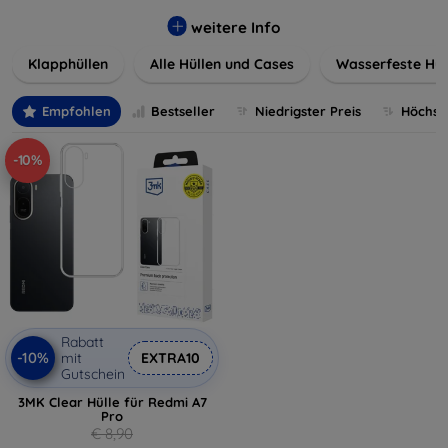
werden. Wählen Sie aus einer Vielzahl von Materialien und
Farben, um Ihren persönlichen Stil perfekt zu
weitere Info
unterstreichen.
Klapphüllen
Alle Hüllen und Cases
Wasserfeste Hül
Empfohlen
Bestseller
Niedrigster Preis
Höchste
-10%
Rabatt
-10%
mit
EXTRA10
Gutschein
3MK Clear Hülle für Redmi A7
Pro
€ 8,90