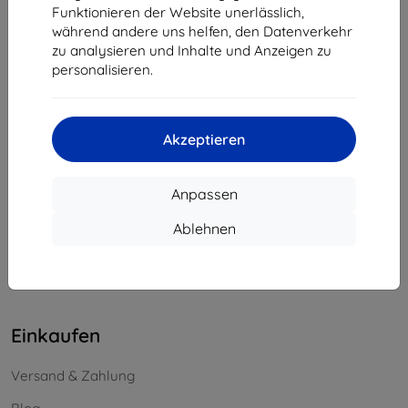
Funktionieren der Website unerlässlich,
Unternehmens-ID:
46701494
während andere uns helfen, den Datenverkehr
USt-IdNr.:
SK2023549671
zu analysieren und Inhalte und Anzeigen zu
personalisieren.
Kontakt
info@top4mobile.eu
Akzeptieren
Schreiben Sie uns
Anpassen
Montag bis Freitag:
Online
8:00 - 16:00
Ablehnen
Samstag und Sonntag:
Offline
Einkaufen
Versand & Zahlung